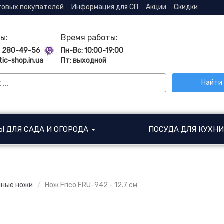
товых покупателей
Информация для СП
Акции
Скидки
ы:
Время работы:
) 280-49-56
Пн-Вс: 10:00-19:00
tic-shop.in.ua
Пт: выходной
Найти
Ы ДЛЯ САДА И ОГОРОДА
ПОСУДА ДЛЯ КУХН
нные ножи
Нож Frico FRU-942 - 12.7 см