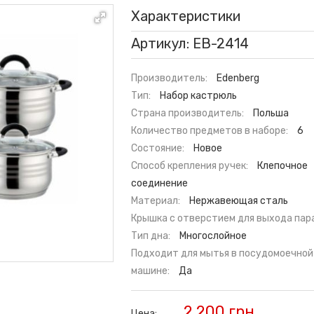
Характеристики
Артикул: EB-2414
Производитель:
Edenberg
Тип:
Набор кастрюль
Страна производитель:
Польша
Количество предметов в наборе:
6
Состояние:
Новое
Способ крепления ручек:
Клепочное
соединение
Материал:
Нержавеющая сталь
Крышка с отверстием для выхода пара
Тип дна:
Многослойное
Подходит для мытья в посудомоечной
машине:
Да
2 200 грн.
Цена: