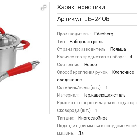
Характеристики
Артикул: EB-2408
Производитель:
Edenberg
Тип:
Набор кастрюль
Страна производитель:
Польша
Количество предметов в наборе:
4
Состояние:
Новое
Способ крепления ручек:
Клепочное
соединение
Сотейник/ковш (шт.):
1
Материал:
Нержавеющая сталь
Крышка с отверстием для выхода пара
Сковорода (шт.):
1
Тип дна:
Многослойное
Подходит для мытья в посудомоечной
машине:
Да