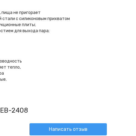
 пища не пригорает
 стали с силиконовым прихватом
укционные плиты;
стием для выхода пара;
роводность
яет тепло,
ра
ые.
 EB-2408
Написать отзыв