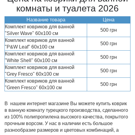
комнаты и туалета 2026
Название товара
Цена
Комплект ковриков для ванной
500 грн
"Silver Wave" 60х100 см
Комплект ковриков для ванной
500 грн
"P&W Leaf" 60х100 см
Комплект ковриков для ванной
500 грн
"White Shell" 60х100 см
Комплект ковриков для ванной
500 грн
"Grey Fresco" 60х100 см
Комплект ковриков для ванной
500 грн
"Green Fresco" 60х100 см
В нашем интернет магазине Вы можете купить коврик
в ванную комнату турецкого производства, сделанного
из 100% полипропилена высокого качества, покрытого
прочным ворсом. У нас в наличии есть большое
разнообразие размеров и цветовых комбинаций, а