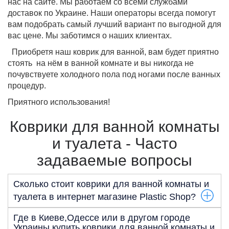
нас на сайте. Мы работаем со всеми службами
доставок по Украине. Наши операторы всегда помогут
вам подобрать самый лучший вариант по выгодной для
вас цене. Мы заботимся о наших клиентах.
Приобретя наш коврик для ванной, вам будет приятно
стоять на нём в ванной комнате и вы никогда не
почувствуете холодного пола под ногами после ванных
процедур.
Приятного использования!
Коврики для ванной комнаты
и туалета - Часто
задаваемые вопросы
Сколько стоит коврики для ванной комнаты и
туалета в интернет магазине Plastic Shop?
Цена на коврики для ванной комнаты и туалета от
Где в Киеве,Одессе или в другом городе
400.00 грн до 500.00грн.
Украины купить коврики для ванной комнаты и