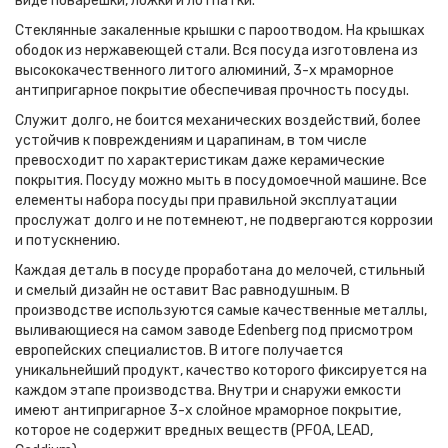
виде поварешки, ложки и лотпатки.
Стеклянные закаленные крышки с пароотводом. На крышках
ободок из нержавеющей стали. Вся посуда изготовлена из
высококачественного литого алюминий, 3-х мраморное
антипригарное покрытие обеспечивая прочность посуды.
Служит долго, не боится механических воздействий, более
устойчив к повреждениям и царапинам, в том числе
превосходит по характеристикам даже керамические
покрытия. Посуду можно мыть в посудомоечной машине. Все
елементы набора посуды при правильной эксплуатации
прослужат долго и не потемнеют, не подвергаются коррозии
и потускнению.
Каждая деталь в посуде проработана до мелочей, стильный
и смелый дизайн не оставит Вас равнодушным. В
производстве используются самые качественные металлы,
выливающиеся на самом заводе Edenberg под присмотром
европейских специалистов. В итоге получается
уникальнейший продукт, качество которого фиксируется на
каждом этапе производства. Внутри и снаружи емкости
имеют антипригарное 3-х слойное мраморное покрытие,
которое не содержит вредных веществ (PFOA, LEAD,