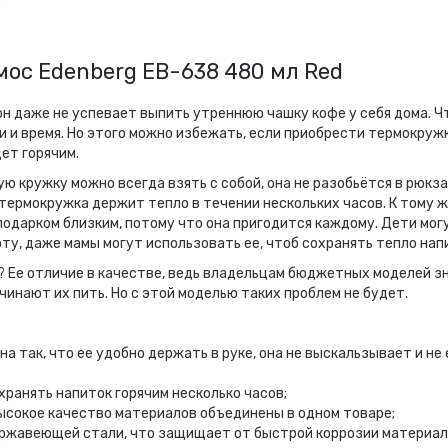
ос Edenberg EB-638 480 мл Red
 он даже не успевает выпить утреннюю чашку кофе у себя дома. Ч
ги и время. Но этого можно избежать, если приобрести термокружк
дет горячим.
 кружку можно всегда взять с собой, она не разобьётся в рюкза
 термокружка держит тепло в течении нескольких часов. К тому 
одарком близким, потому что она пригодится каждому. Дети могу
оту, даже мамы могут использовать ее, чтоб сохранять тепло нап
? Ее отличие в качестве, ведь владельцам бюджетных моделей зн
чинают их пить. Но с этой моделью таких проблем не будет.
а так, что ее удобно держать в руке, она не выскальзывает и не
анять напиток горячим несколько часов;
ысокое качество материалов объединены в одном товаре;
ержавеющей стали, что защищает от быстрой коррозии материал