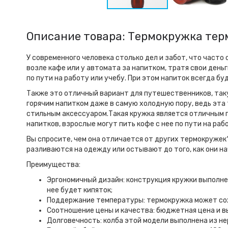
Описание товара: Термокружка терм
У современного человека столько дел и забот, что часто
возле кафе или у автомата за напитком, тратя свои день
по пути на работу или учебу. При этом напиток всегда бу
Также это отличный вариант для путешественников, такую
горячим напитком даже в самую холодную пору, ведь эта
стильным аксессуаром.Такая кружка является отличным п
напитков, взрослые могут пить кофе с нее по пути на раб
Вы спросите, чем она отличается от других термокружек
разливаются на одежду или остывают до того, как они на
Преимущества:
Эргономичный дизайн: конструкция кружки выполнен
нее будет кипяток;
Поддержание температуры: термокружка может сохр
Соотношение цены и качества: бюджетная цена и в
Долговечность: колба этой модели выполнена из н