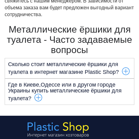
свяжитесь с нашим менеджером. В зависимости от
объема заказа вам будет предложен выгодный вариант
сотрудничества.
Металлические ёршики для
туалета - Часто задаваемые
вопросы
Сколько стоит металлические ёршики для
туалета в интернет магазине Plastic Shop?
Цена на металлические ёршики для туалета от 80.00
Где в Киеве,Одессе или в другом городе
грн до 200.00грн.
Украины купить металлические ёршики для
туалета?
Заказать металлические ёршики для туалета онлайн
вы можете на нашем сайте либо позвонив по
телефонам указаным в разделе контакты. Мы
осуществляем доставку по всей Украине.